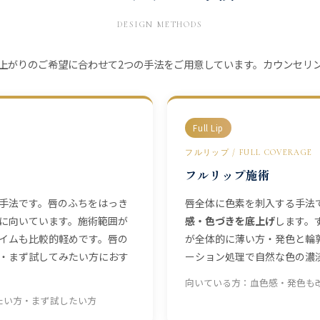
DESIGN METHODS
上がりのご希望に合わせて2つの手法をご用意しています。カウンセリ
Full Lip
フルリップ / FULL COVERAGE
フルリップ施術
手法です。唇のふちをはっき
唇全体に色素を刺入する手法
に向いています。施術範囲が
感・色づきを底上げ
します。
イムも比較的軽めです。唇の
が全体的に薄い方・発色と輪
・まず試してみたい方におす
ーション処理で自然な色の濃
向いている方：血色感・発色も
たい方・まず試したい方