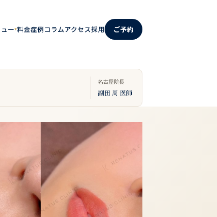
料金
症例
コラム
アクセス
採用
ご予約
ニュー
▾
名古屋院長
副田 周 医師