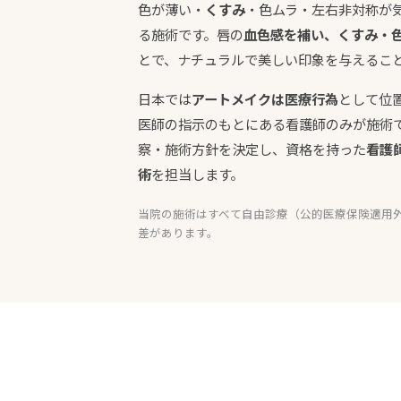
色が薄い・
くすみ
・色ムラ・左右非対称が
る施術です。唇の
血色感を補い、くすみ・
とで、ナチュラルで美しい印象を与えるこ
日本では
アートメイクは医療行為
として位
医師の指示のもとにある看護師のみが施術
察・施術方針を決定し、資格を持った
看護師
術
を担当します。
当院の施術はすべて自由診療（公的医療保険適用
差があります。