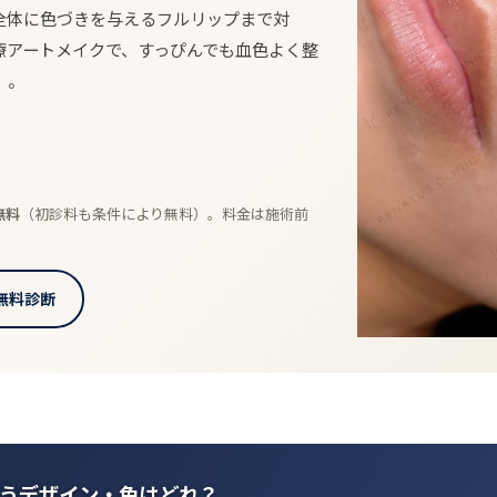
全体に色づきを与えるフルリップまで対
療アートメイクで、すっぴんでも血色よく整
）。
無料
（初診料も条件により無料）。料金は施術前
I無料診断
に合うデザイン・色はどれ？