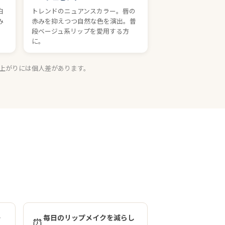
白
トレンドのニュアンスカラー。唇の
み
赤みを抑えつつ自然な色を演出。普
段ベージュ系リップを愛用する方
に。
上がりには個人差があります。
・
毎日のリップメイクを減らし
⏰