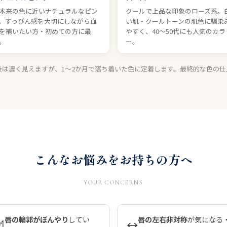
本来の色に近いナチュラルなピン
クールで上品な印象のローズ系。
。すっぴん感を大切にしながら血
い肌・クールトーンの肌色に馴染
を補いたい方・初めての方に最
やすく、40〜50代にも人気のカラ
。
ー。
後は濃く見えますが、1〜2か月で落ち着いた色に定着します。最終的な色の仕
こんなお悩みをお持ちの方へ
YOUR CONCERNS
唇の輪郭がぼんやり
してい
唇の左右非対称
が気になる

↔️