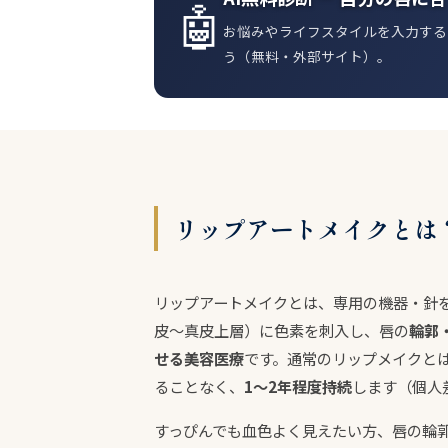
🤖
お悩みやライフスタイルを入力する
う（無料・外部サイト）。
リップアートメイクとは
リップアートメイクとは、専用の機器・針
皮〜真皮上層）に色素を刺入し、唇の
輪郭
せる美容医療
です。通常のリップメイクと
ることなく、
1〜2年程度持続
します（個人
すっぴんでも血色よく見えたい方、唇の輪