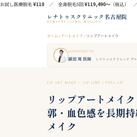
お試し医療脱毛
¥110
／ 全身脱毛5回
¥119,490〜
（税込） ／ 
レナトゥスクリニック名古屋院
RENATUS CLINIC NAGOYA
ホーム
›
アートメイク
› リップアートメイク
SUPERVISED BY
副田 周 医師
レナトゥスクリニック グ
LIP ART MAKE — LIP LINE / FULL LIP
リップアートメイク
郭・血色感を長期持
メイク