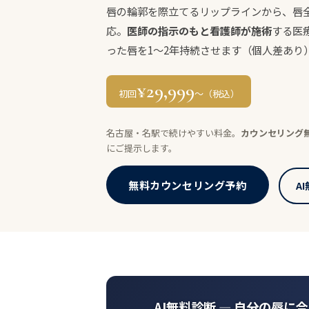
唇の輪郭を際立てるリップラインから、唇
応。
医師の指示のもと看護師が施術
する医
った唇を1〜2年持続させます（個人差あり
¥29,999
初回
〜（税込）
名古屋・名駅で続けやすい料金。
カウンセリング
にご提示します。
無料カウンセリング予約
A
AI無料診断 ― 自分の唇