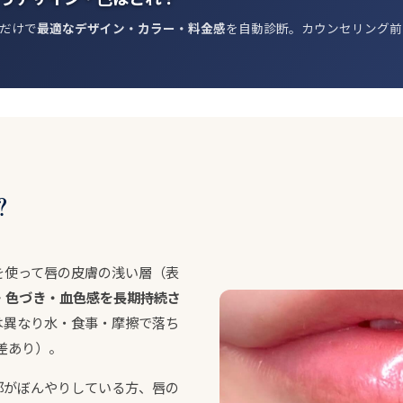
だけで
最適なデザイン・カラー・料金感
を自動診断。カウンセリング前
？
を使って唇の皮膚の浅い層（表
・色づき・血色感を長期持続さ
は異なり水・食事・摩擦で落ち
差あり）。
郭がぼんやりしている方、唇の