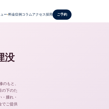
ニュー
料金
症例
コラム
アクセス
採用
ご予約
▾
埋没
修のもと、
目の下のた
い・腫れ・
金でご提供