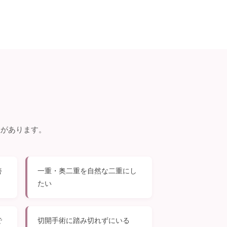
性があります。
善
一重・奥二重を自然な二重にし
たい
で
切開手術に踏み切れずにいる