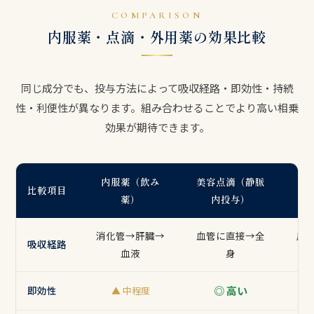
COMPARISON
内服薬・点滴・外用薬の効果比較
同じ成分でも、投与方法によって吸収経路・即効性・持続
性・利便性が異なります。組み合わせることでより高い相乗
効果が期待できます。
内服薬（飲み
美容点滴（静脈
外
比較項目
薬）
内投与）
消化管→肝臓→
血管に直接→全
皮
吸収経路
血液
身
即効性
◎ 高い
▲ 中程度
▲