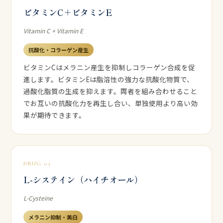
ビタミンC＋ビタミンE
Vitamin C + Vitamin E
抗酸化・コラーゲン産生
ビタミンCはメラニン産生を抑制しコラーゲン合成を促
進します。ビタミンEは脂溶性の強力な抗酸化物質で、
過酸化脂質の生成を抑えます。両者を組み合わせること
でお互いの抗酸化力を再生し合い、単独使用より高い効
果が期待できます。
DRUG 03
L-システイン（ハイチオール）
L-Cysteine
メラニン抑制・美白