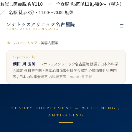
お試し医療脱毛
¥110
／ 全身脱毛5回
¥119,490〜
（税込）
／ 名駅 徒歩3分・11:00〜20:00 無休
レナトゥスクリニック名古屋院
≡
RENATUS CLINIC NAGOYA
ホーム
›
ホームケア
› 美容内服薬
Supervised by
副田 周 医師
レナトゥスクリニック名古屋院 院長 / 日本外科学
会認定 外科専門医 / 日本心臓血管外科学会認定 心臓血管外科専門
医 / 日本内科学会認定 内科認定医
2026年6月 更新
BEAUTY SUPPLEMENT — WHITENING /
ANTI-AGING