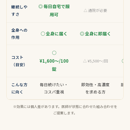
◎ 毎日自宅で服
継続しや
○
△ 通院が必要
すさ
用可
全身への
○ 全身に届く
◎ 全身に即届く
△ 
作用
○
コスト
¥1,600〜/100
○ ¥
△ ¥5,500〜/回
（目安）
錠
こんな方
毎日続けたい・
即効性・高濃度
部位
に向く
コスパ重視
を求める方
※効果には個人差があります。医師が状態に合わせた組み合わせを
ご提案します。