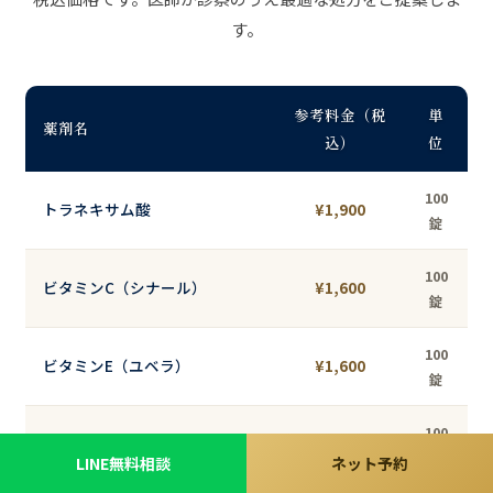
す。
参考料金（税
単
薬剤名
込）
位
100
トラネキサム酸
¥1,900
錠
100
ビタミンC（シナール）
¥1,600
錠
100
ビタミンE（ユベラ）
¥1,600
錠
100
L-システイン（ハイチオール）
¥1,600
錠
LINE無料相談
ネット予約