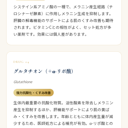
システイン系アミノ酸の一種で、メラニン産生経路（チ
ロシナーゼ酵素）に作用しメラニン生成を抑制します。
肝臓の解毒機能のサポートによる肌のくすみ改善も期待
されます。ビタミンCとの相性がよく、セット処方が多
い薬剤です。効果には個人差があります。
DRUG 04
グルタチオン（＋α-リポ酸）
Glutathione
強力抗酸化・くすみ改善
生体内最重要の抗酸化物質。活性酸素を除去しメラニン
産生を抑制するほか、肝機能サポートにより肌の黄ば
み・くすみを改善します。年齢とともに体内産生量が減
少するため、医師処方による補充が有効。α-リポ酸との