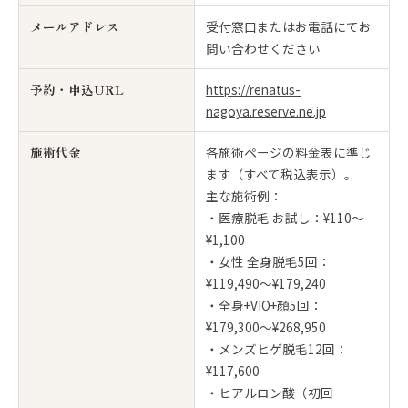
メールアドレス
受付窓口またはお電話にてお
問い合わせください
予約・申込URL
https://renatus-
nagoya.reserve.ne.jp
施術代金
各施術ページの料金表に準じ
ます（すべて税込表示）。
主な施術例：
・医療脱毛 お試し：¥110〜
¥1,100
・女性 全身脱毛5回：
¥119,490〜¥179,240
・全身+VIO+顔5回：
¥179,300〜¥268,950
・メンズヒゲ脱毛12回：
¥117,600
・ヒアルロン酸（初回