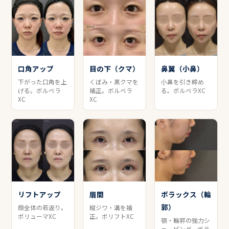
口角アップ
目の下（クマ）
鼻翼（小鼻）
下がった口角を上
くぼみ・黒クマを
小鼻を引き締め
げる。ボルベラ
補正。ボルベラ
る。ボルベラXC
XC
XC
リフトアップ
眉間
ボラックス（輪
郭）
顔全体の若返り。
縦ジワ・溝を補
ボリューマXC
正。ボリフトXC
顎・輪郭の強力シ
ェーピング。ボラ