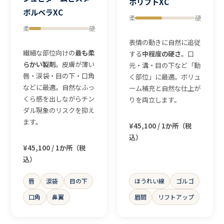
ボリフトXC
ボルベラXC
柔
硬
柔
硬
表情の動きに自然に追従
繊細な部位向けの
最も柔
する
中程度の硬さ
。口
らかい製剤
。皮膚が薄い
元・溝・目の下など「動
唇・涙袋・目の下・口角
く部位」に最適。ボリュ
などに最適。自然なふっ
ーム補充と自然な仕上が
くら感を出しながらチン
りを両立します。
ダル現象のリスクを抑え
ます。
¥45,100 / 1か所（税
込）
¥45,100 / 1か所（税
込）
唇
涙袋
目の下
ほうれい線
ゴルゴ
口角
鼻翼
眉間
リフトアップ