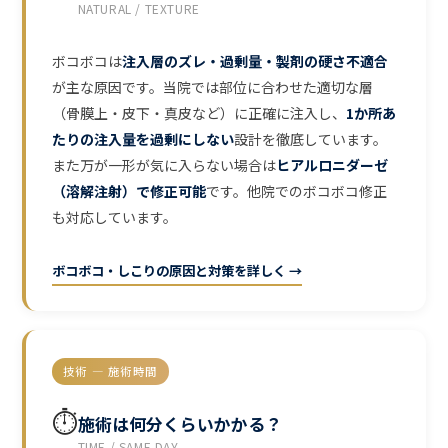
NATURAL / TEXTURE
ボコボコは
注入層のズレ・過剰量・製剤の硬さ不適合
が主な原因です。当院では部位に合わせた適切な層
（骨膜上・皮下・真皮など）に正確に注入し、
1か所あ
たりの注入量を過剰にしない
設計を徹底しています。
また万が一形が気に入らない場合は
ヒアルロニダーゼ
（溶解注射）で修正可能
です。他院でのボコボコ修正
も対応しています。
ボコボコ・しこりの原因と対策を詳しく →
技術 — 施術時間
⏱️
施術は何分くらいかかる？
TIME / SAME DAY