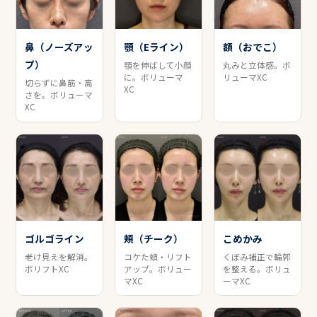
鼻（ノーズアッ
顎（Eライン）
額（おでこ）
プ）
顎を伸ばして小顔
丸みと立体感。ボ
に。ボリューマ
リューマXC
切らずに鼻筋・高
XC
さを。ボリューマ
XC
ゴルゴライン
頬（チーク）
こめかみ
老け見えを解消。
コケた頬・リフト
くぼみ補正で輪郭
ボリフトXC
アップ。ボリュー
を整える。ボリュ
マXC
ーマXC