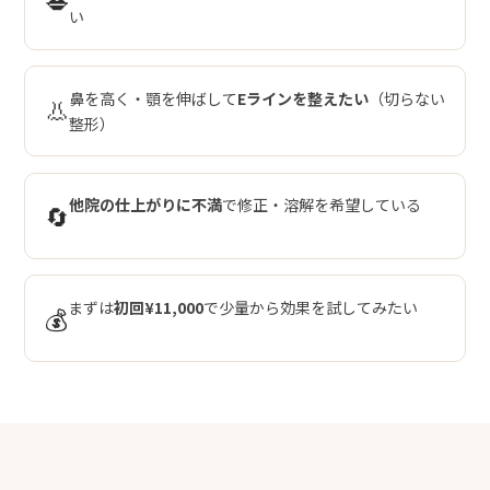
💋
い
鼻を高く・顎を伸ばして
Eラインを整えたい
（切らない
👃
整形）
他院の仕上がりに不満
で修正・溶解を希望している
🔄
まずは
初回¥11,000
で少量から効果を試してみたい
💰