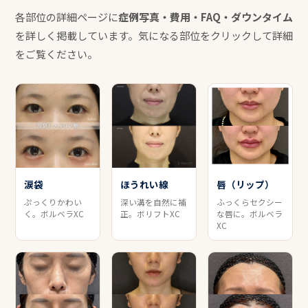
各部位の詳細ページに
症例写真・費用・FAQ・ダウンタイム
を詳しく掲載しています。気になる部位をクリックして詳細
をご覧ください。
涙袋
ほうれい線
唇（リップ）
ぷっくりかわい
深い溝を自然に補
ふっくらセクシー
く。ボルベラXC
正。ボリフトXC
な唇に。ボルベラ
XC