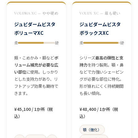
VOLUMA XC — やや硬め
VOLUX XC — 最も硬い
ジュビダームビスタ
ジュビダームビスタ
ボリューマXC
ボラックスXC
柔
硬
柔
硬
頬・こめかみ・額など
ボ
シリーズ
最高の弾性と支
リューム補充が必要な広
持力
を持つ製剤。顎・鼻
い部位
に使用。しっかり
などで力強いシェーピン
とした支持力があり、リ
グが必要な部位に特化。
フトアップ効果も期待で
形が崩れにくく持続期間
きます。
も長い傾向。
¥45,100 / 1か所（税
¥48,400 / 1か所（税
込）
込）
顎（強化）