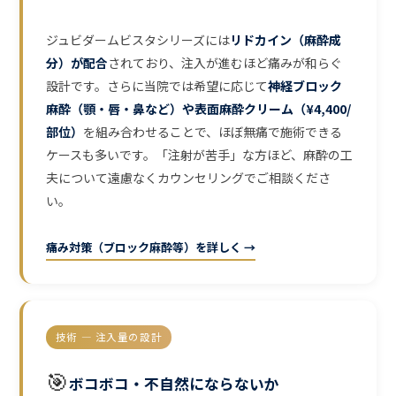
ジュビダームビスタシリーズには
リドカイン（麻酔成
分）が配合
されており、注入が進むほど痛みが和らぐ
設計です。さらに当院では希望に応じて
神経ブロック
麻酔（顎・唇・鼻など）や表面麻酔クリーム（¥4,400/
部位）
を組み合わせることで、ほぼ無痛で施術できる
ケースも多いです。「注射が苦手」な方ほど、麻酔の工
夫について遠慮なくカウンセリングでご相談くださ
い。
痛み対策（ブロック麻酔等）を詳しく →
技術 — 注入量の設計
🎯
ボコボコ・不自然にならないか