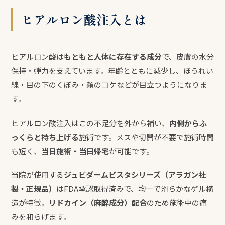
ヒアルロン酸注入とは
ヒアルロン酸は
もともと人体に存在する成分
で、皮膚の水分
保持・弾力を支えています。年齢とともに減少し、ほうれい
線・目の下のくぼみ・頬のコケなどが目立つようになりま
す。
ヒアルロン酸注入はこの不足分を外から補い、
内側からふ
っくらと持ち上げる
施術です。メスや切開が不要で施術時間
も短く、
当日施術・当日帰宅
が可能です。
当院が使用する
ジュビダームビスタシリーズ（アラガン社
製・正規品）
はFDA承認取得済みで、均一で滑らかなゲル構
造が特徴。
リドカイン（麻酔成分）配合
のため施術中の痛
みを和らげます。