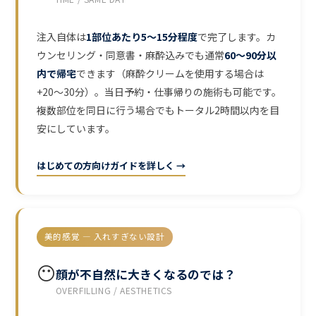
注入自体は
1部位あたり5〜15分程度
で完了します。カ
ウンセリング・同意書・麻酔込みでも通常
60〜90分以
内で帰宅
できます（麻酔クリームを使用する場合は
+20〜30分）。当日予約・仕事帰りの施術も可能です。
複数部位を同日に行う場合でもトータル2時間以内を目
安にしています。
はじめての方向けガイドを詳しく →
美的感覚 — 入れすぎない設計
😶
顔が不自然に大きくなるのでは？
OVERFILLING / AESTHETICS