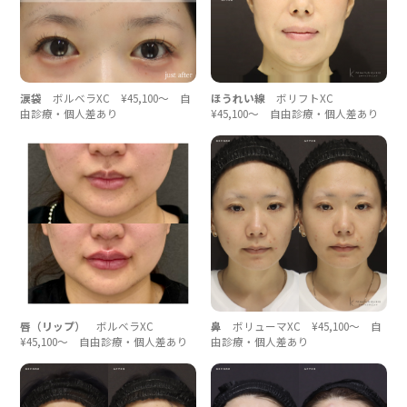
涙袋
ボルベラXC ¥45,100〜 自
ほうれい線
ボリフトXC
由診療・個人差あり
¥45,100〜 自由診療・個人差あり
唇（リップ）
ボルベラXC
鼻
ボリューマXC ¥45,100〜 自
¥45,100〜 自由診療・個人差あり
由診療・個人差あり