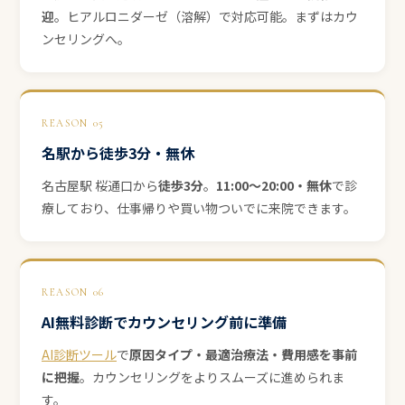
迎
。ヒアルロニダーゼ（溶解）で対応可能。まずはカウ
ンセリングへ。
REASON 05
名駅から徒歩3分・無休
名古屋駅 桜通口から
徒歩3分
。
11:00〜20:00・無休
で診
療しており、仕事帰りや買い物ついでに来院できます。
REASON 06
AI無料診断でカウンセリング前に準備
AI診断ツール
で
原因タイプ・最適治療法・費用感を事前
に把握
。カウンセリングをよりスムーズに進められま
す。