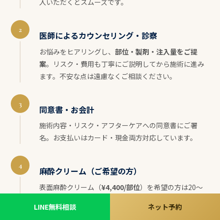
入いただくとスムーズです。
2
医師によるカウンセリング・診察
お悩みをヒアリングし、
部位・製剤・注入量をご提
案
。リスク・費用も丁寧にご説明してから施術に進み
ます。不安な点は遠慮なくご相談ください。
3
同意書・お会計
施術内容・リスク・アフターケアへの同意書にご署
名。お支払いはカード・現金両方対応しています。
4
麻酔クリーム（ご希望の方）
表面麻酔クリーム（
¥4,400/部位
）を希望の方は20〜
30分お待ちいただきます。製剤自体にリドカインが入
LINE無料相談
ネット予約
っているため、麻酔なしでも受けられる方が多いで