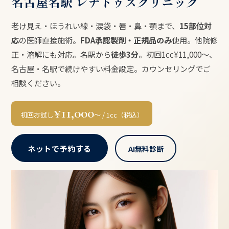
名古屋名駅 レナトゥスクリニック
老け見え・ほうれい線・涙袋・唇・鼻・顎まで、
15部位対
応
の医師直接施術。
FDA承認製剤・正規品のみ
使用。他院修
正・溶解にも対応。名駅から
徒歩3分
。初回1cc¥11,000〜、
名古屋・名駅で続けやすい料金設定。カウンセリングでご
相談ください。
¥11,000
初回お試し
〜 / 1cc（税込）
ネットで予約する
AI無料診断