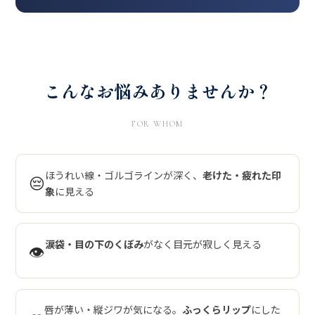
こんなお悩みありませんか？
FOR WHOM
ほうれい線・ゴルゴラインが深く、
老けた・疲れた印
😔
象
に見える
涙袋・目の下のくぼみ
がなく目元が寂しく見える
👁️
唇が薄い・縦ジワが気になる。
ふっくらリップ
にした