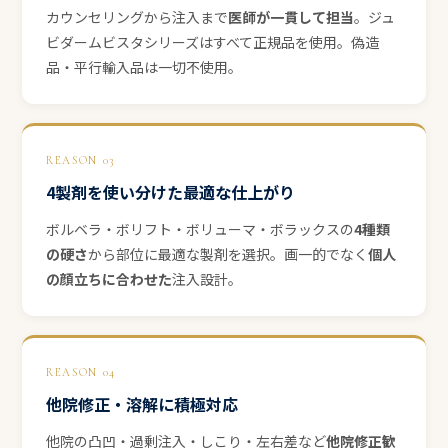
カウンセリングから注入まで
医師が一貫して担当
。ジュ
ビダームビスタシリーズはすべて正規品を使用。偽造
品・平行輸入品は一切不使用。
REASON 03
4製剤を使い分けた最適な仕上がり
ボルベラ・ボリフト・ボリューマ・ボラックスの
4種類
の硬さ
から部位に最適な製剤を選択。画一的でなく
個人
の顔立ちに合わせた
注入設計。
REASON 04
他院修正・溶解に積極対応
他院の凸凹・過剰注入・しこり・左右差など
他院修正歓