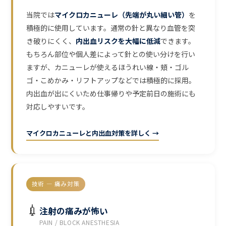
当院では
マイクロカニューレ（先端が丸い細い管）
を
積極的に使用しています。通常の針と異なり血管を突
き破りにくく、
内出血リスクを大幅に低減
できます。
もちろん部位や個人差によって針との使い分けを行い
ますが、カニューレが使えるほうれい線・頬・ゴル
ゴ・こめかみ・リフトアップなどでは積極的に採用。
内出血が出にくいため仕事帰りや予定前日の施術にも
対応しやすいです。
マイクロカニューレと内出血対策を詳しく →
技術 — 痛み対策
💉
注射の痛みが怖い
PAIN / BLOCK ANESTHESIA