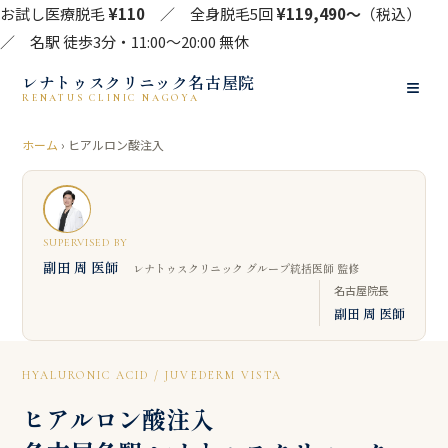
お試し医療脱毛
¥110
／ 全身脱毛5回
¥119,490〜
（税込）
／ 名駅 徒歩3分・11:00〜20:00 無休
レナトゥスクリニック名古屋院
≡
RENATUS CLINIC NAGOYA
ホーム
› ヒアルロン酸注入
SUPERVISED BY
副田 周 医師
レナトゥスクリニック グループ統括医師 監修
名古屋院長
副田 周 医師
HYALURONIC ACID / JUVEDERM VISTA
ヒアルロン酸注入