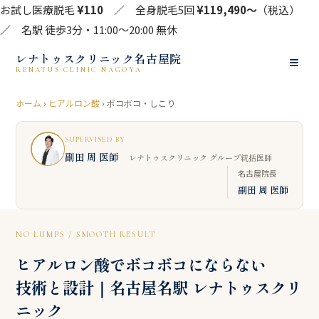
お試し医療脱毛
¥110
／ 全身脱毛5回
¥119,490〜
（税込）
／ 名駅 徒歩3分・11:00〜20:00 無休
レナトゥスクリニック名古屋院
≡
RENATUS CLINIC NAGOYA
ホーム
›
ヒアルロン酸
› ボコボコ・しこり
SUPERVISED BY
副田 周 医師
レナトゥスクリニック グループ統括医師
名古屋院長
副田 周 医師
NO LUMPS / SMOOTH RESULT
ヒアルロン酸でボコボコにならない
技術と設計｜名古屋名駅 レナトゥスクリ
ニック