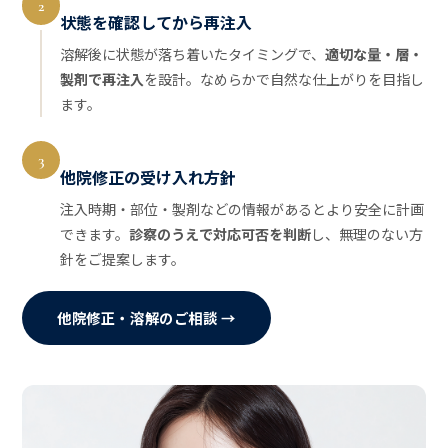
2
状態を確認してから再注入
溶解後に状態が落ち着いたタイミングで、
適切な量・層・
製剤で再注入
を設計。なめらかで自然な仕上がりを目指し
ます。
3
他院修正の受け入れ方針
注入時期・部位・製剤などの情報があるとより安全に計画
できます。
診察のうえで対応可否を判断
し、無理のない方
針をご提案します。
他院修正・溶解のご相談 →