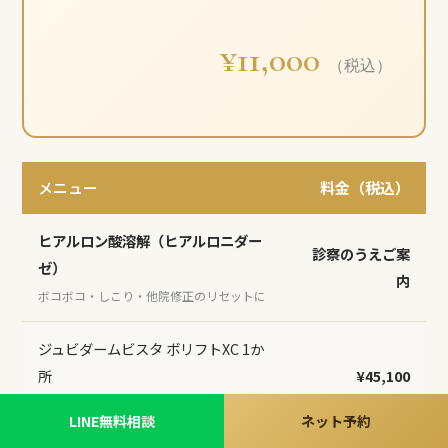
¥11,000
（税込）
メニュー
料金（税込）
ヒアルロン酸溶解（ヒアルロニダー
診察のうえご案
ゼ）
内
ボコボコ・しこり・他院修正のリセットに
ジュビダームビスタ ボリフトXC 1か
所
¥45,100
部位・必要量に応じてご案内
LINE無料相談
ネット予約