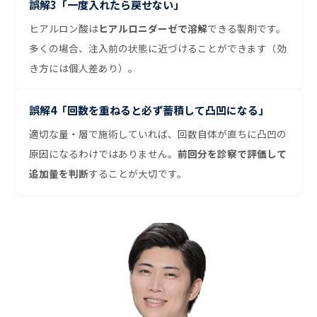
誤解3「一度入れたら戻せない」
ヒアルロン酸は
ヒアルロニダーゼで溶解
できる製剤です。
多くの場合、注入前の状態に近づけることができます（効
き方には個人差あり）。
誤解4「回数を重ねると必ず蓄積して凸凹になる」
適切な量・層で施術していれば、回数自体が直ちに凸凹の
原因になるわけではありません。
前回分を診察で評価して
追加量を判断
することが大切です。