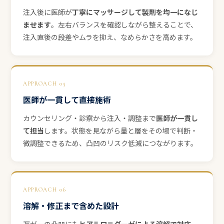
注入後に医師が
丁寧にマッサージして製剤を均一になじ
ませます
。左右バランスを確認しながら整えることで、
注入直後の段差やムラを抑え、なめらかさを高めます。
APPROACH 05
医師が一貫して直接施術
カウンセリング・診察から注入・調整まで
医師が一貫し
て担当
します。状態を見ながら量と層をその場で判断・
微調整できるため、凸凹のリスク低減につながります。
APPROACH 06
溶解・修正まで含めた設計
万が一の凸凹にも
ヒアルロニダーゼによる溶解で対応
。