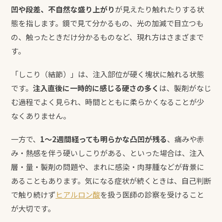
凹や段差、不自然な盛り上がり
が見えたり触れたりする状
態を指します。鏡で見て分かるもの、光の加減で目立つも
の、触ったときだけ分かるものなど、現れ方はさまざまで
す。
「しこり（結節）」は、注入部位が硬く塊状に触れる状態
です。
注入直後に一時的に感じる硬さの多く
は、製剤がなじ
む過程でよく見られ、時間とともに柔らかくなることが少
なくありません。
一方で、
1〜2週間経っても明らかな凸凹が残る
、痛みや赤
み・熱感を伴う硬いしこりがある、といった場合は、注入
層・量・製剤の問題や、まれに感染・肉芽腫などが背景に
あることもあります。気になる症状が続くときは、自己判断
で触り続けず
ヒアルロン酸
を扱う医師の診察を受けること
が大切です。