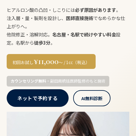
ヒアルロン酸の凸凹・しこりには
必ず原因があります
。
注入層・量・製剤を設計し、
医師直接施術
でなめらかな仕
上がりへ。
他院修正・溶解対応。
名古屋・名駅で続けやすい料金
設
定。名駅から
徒歩3分
。
¥11,000
初回お試し
〜 / 1cc（税込）
カウンセリング無料
・副田周統括医師監修のもと施術
ネットで予約する
AI無料診断