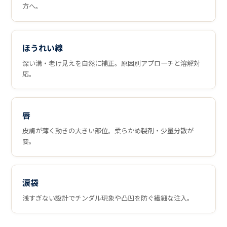
方へ。
ほうれい線
深い溝・老け見えを自然に補正。原因別アプローチと溶解対
応。
唇
皮膚が薄く動きの大きい部位。柔らかめ製剤・少量分散が
要。
涙袋
浅すぎない設計でチンダル現象や凸凹を防ぐ繊細な注入。