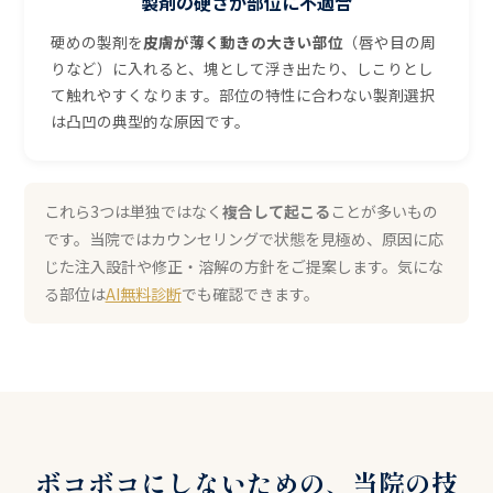
製剤の硬さが部位に不適合
硬めの製剤を
皮膚が薄く動きの大きい部位
（唇や目の周
りなど）に入れると、塊として浮き出たり、しこりとし
て触れやすくなります。部位の特性に合わない製剤選択
は凸凹の典型的な原因です。
これら3つは単独ではなく
複合して起こる
ことが多いもの
です。当院ではカウンセリングで状態を見極め、原因に応
じた注入設計や修正・溶解の方針をご提案します。気にな
る部位は
AI無料診断
でも確認できます。
ボコボコにしないための、当院の技