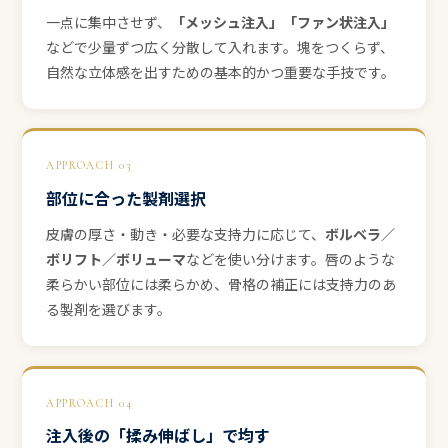
一点に集中させず、
「メッシュ注入」「ファン状注入」
などで少量ずつ広く分散して入れます。塊をつくらず、
自然な立体感を出すための基本的かつ重要な手技です。
APPROACH 03
部位に合った製剤選択
皮膚の厚さ・動き・必要な支持力に応じて、
ボルベラ／
ボリフト／ボリューマ
などを使い分けます。唇のような
柔らかい部位には柔らかめ、骨格の補正には支持力のあ
る製剤を選びます。
APPROACH 04
注入後の「揉み伸ばし」で均す