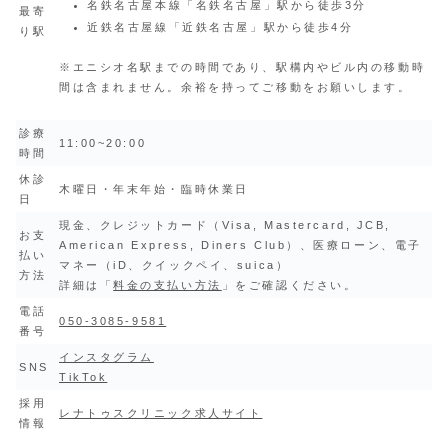
名鉄名古屋本線「名鉄名古屋」駅から徒歩3分
最寄
近鉄名古屋線「近鉄名古屋」駅から徒歩4分
り駅
※エニシオ名駅までの時間であり、駅構内やビル内の移動時
間は含まれません。余裕を持ってご移動をお願いします。
診療
11:00~20:00
時間
休診
木曜日・年末年始・臨時休業日
日
現金、クレジットカード（Visa, Mastercard, JCB,
お支
American Express, Diners Club）、医療ローン、電子
払い
マネー（iD、クイックペイ、suica）
方法
詳細は「
料金の支払い方法
」をご確認ください。
電話
050-3085-9581
番号
インスタグラム
SNS
TikTok
採用
レナトゥスクリニック求人サイト
情報