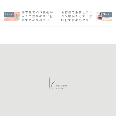
帽筋の緊張を和ら
屋院へ。アラガン
{ font-family:
から。韓国
ック
クリニック名
げて肩こり改善や
製・韓国製から選
'Helvetica
タ・ボツラ
古屋院
肩痩せ効果を実感
択可能、施術10
Neue', Arial,
と厚労省承
でき、華奢なライ
名古屋でVIO脱毛が
分・当日メイク
名古屋で涙袋ヒアル
'Hiragino Kaku
ガン製ボト
ン作りや姿勢改善
OK。まぶたの重
Gothic Pr...
ビスタを選
安くて効果の高いお
ロン酸が安くて上手
にも有効です。施
さ・目の左右差で
能。エラボ
すすめの美容クリニ
いおすすめのクリニ
術時間は10〜20
お悩みの方に最適
スは¥11,0
ックはレナトゥスク
ックはレナトゥスク
分でダウンタイム
です。
顔効果にも
リニック名古屋院
リニック名古屋院
もほぼなし。初回
シワ取り・
キャンペーンもあ
多汗症治療
り、男女問わず人
広く、痛み
気。名古屋で肩こ
ンタイムも
りと美容を同時に
自然な仕上
解消したい方にお
名古屋で安
すすめです。
安いボトッ
受けたい方
すめです。