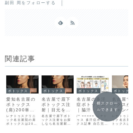
副田 周をフォローする
関連記事
ボトックス
ボトックス
ボトックス
ボトック
愛知名古屋の
名古屋で眉下
名古屋の多汗
名古屋で
横スクロー
ボトックス
ボトックス注
症ボトックス
ックスが
(肩)200単位
射｜目元を自
｜脇汗・手汗
キャンペ
ルできます
が保険適用外
然にぱっち
の治療と効果
¥2200
レナトゥスクリニ
名古屋で眉下ボト
/* ===== レナト
レナトゥス
でも安いおす
ック名古屋院の肩
り・ダウンタ
ックス注射をお探
ゥス 多汗症ボトッ
ナトゥス
ック名古屋
ボトックスは200
しなら名古屋駅徒
クス記事 自己完結
トックスは
すめならレナ
イムほぼなし
ニック名
単位で保険適用外
歩3分のレナトゥ
スタイル =====
ャンペーン
トゥスクリニ
｜レナトゥス
院
でも安く安心。僧
スクリニック名古
*/ .sakae-wrap
¥2,200（