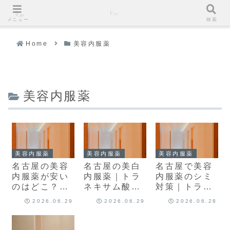
メニュー
検索
Home
美容内服薬
美容内服薬
美容内服薬
美容内服薬
美容内服薬
名古屋の美容
名古屋の美白
名古屋で美容
内服薬が安い
内服薬｜トラ
内服薬のシミ
のはどこ？種
ネキサム酸・
対策｜トラネ
類別の料金の
ビタミンCの
キサム酸ほか
2026.06.29
2026.06.29
2026.06.28
考え方
効果