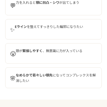
力を入れると
顎に凹凸・シワ
が出てしまう
💬
Eライン
を整えてすっきりした輪郭になりたい
✨
顎が
緊張しやすく
、無意識に力が入っている
😤
なめらかで若々しい顎先
になってコンプレックスを解
🌸
消したい