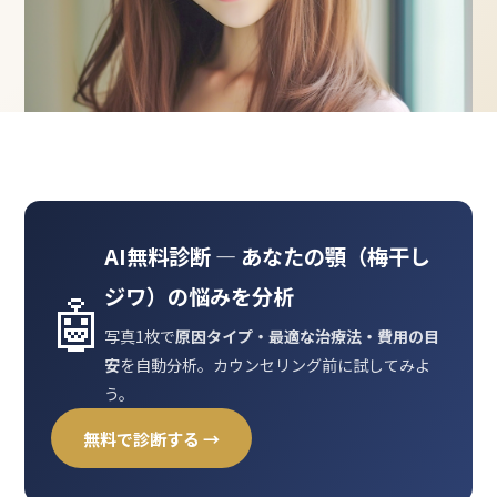
AI無料診断 ― あなたの顎（梅干し
ジワ）の悩みを分析
🤖
写真1枚で
原因タイプ・最適な治療法・費用の目
安
を自動分析。カウンセリング前に試してみよ
う。
無料で診断する →