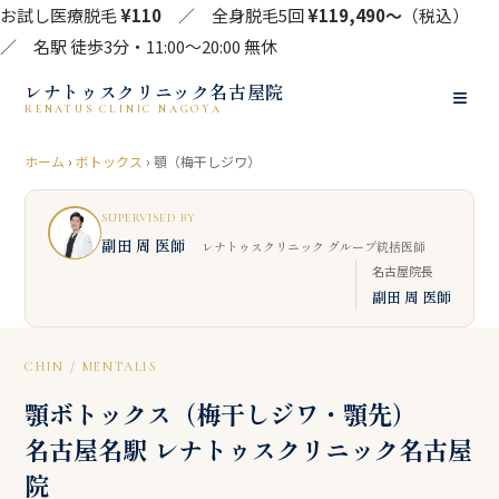
お試し医療脱毛
¥110
／ 全身脱毛5回
¥119,490〜
（税込）
／ 名駅 徒歩3分・11:00〜20:00 無休
レナトゥスクリニック名古屋院
≡
RENATUS CLINIC NAGOYA
ホーム
›
ボトックス
› 顎（梅干しジワ）
SUPERVISED BY
副田 周 医師
レナトゥスクリニック グループ統括医師
名古屋院長
副田 周 医師
CHIN / MENTALIS
顎ボトックス（梅干しジワ・顎先）
名古屋名駅 レナトゥスクリニック名古屋
院