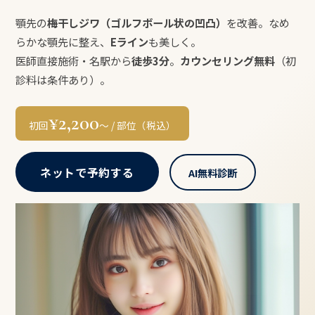
顎先の
梅干しジワ（ゴルフボール状の凹凸）
を改善。なめ
らかな顎先に整え、
Eライン
も美しく。
医師直接施術・名駅から
徒歩3分
。
カウンセリング無料
（初
診料は条件あり）。
¥2,200
初回
〜 / 部位（税込）
ネットで予約する
AI無料診断