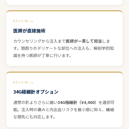
REASON 02
医師が直接施術
カウンセリングから注入まで
医師が一貫して担当
しま
す。顎周りのデリケートな部位への注入も、解剖学的知
識を持つ医師が丁寧に行います。
REASON 03
34G極細針オプション
通常の針よりさらに細い
34G極細針（¥4,400）
を選択可
能。注入時の痛みと内出血リスクを最小限に抑え、繊細
な顎先にも対応します。