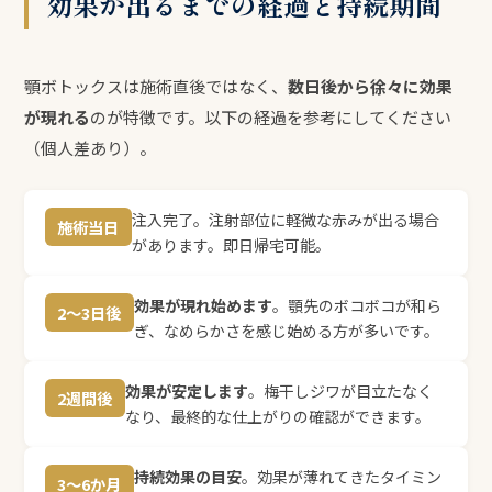
効果が出るまでの経過と持続期間
顎ボトックスは施術直後ではなく、
数日後から徐々に効果
が現れる
のが特徴です。以下の経過を参考にしてください
（個人差あり）。
注入完了。注射部位に軽微な赤みが出る場合
施術当日
があります。即日帰宅可能。
効果が現れ始めます
。顎先のボコボコが和ら
2〜3日後
ぎ、なめらかさを感じ始める方が多いです。
効果が安定します
。梅干しジワが目立たなく
2週間後
なり、最終的な仕上がりの確認ができます。
持続効果の目安
。効果が薄れてきたタイミン
3〜6か月