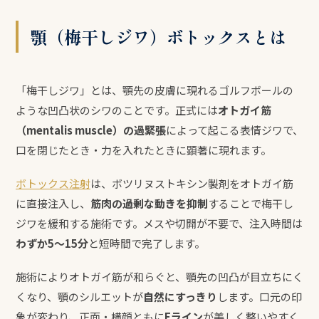
顎（梅干しジワ）ボトックスとは
「梅干しジワ」とは、顎先の皮膚に現れるゴルフボールの
ような凹凸状のシワのことです。正式には
オトガイ筋
（mentalis muscle）の過緊張
によって起こる表情ジワで、
口を閉じたとき・力を入れたときに顕著に現れます。
ボトックス注射
は、ボツリヌストキシン製剤をオトガイ筋
に直接注入し、
筋肉の過剰な動きを抑制
することで梅干し
ジワを緩和する施術です。メスや切開が不要で、注入時間は
わずか5〜15分
と短時間で完了します。
施術によりオトガイ筋が和らぐと、顎先の凹凸が目立ちにく
くなり、顎のシルエットが
自然にすっきり
します。口元の印
象が変わり、正面・横顔ともに
Eライン
が美しく整いやすく