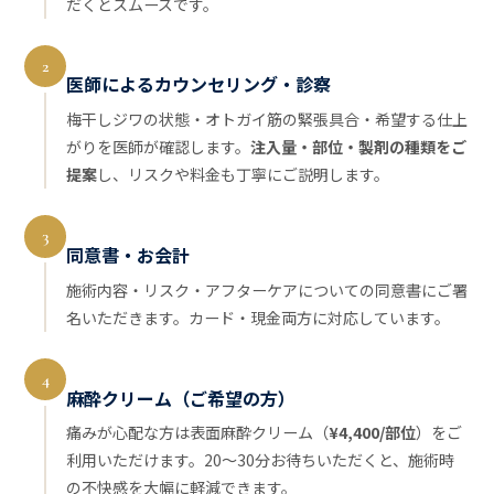
だくとスムーズです。
2
医師によるカウンセリング・診察
梅干しジワの状態・オトガイ筋の緊張具合・希望する仕上
がりを医師が確認します。
注入量・部位・製剤の種類をご
提案
し、リスクや料金も丁寧にご説明します。
3
同意書・お会計
施術内容・リスク・アフターケアについての同意書にご署
名いただきます。カード・現金両方に対応しています。
4
麻酔クリーム（ご希望の方）
痛みが心配な方は表面麻酔クリーム（
¥4,400/部位
）をご
利用いただけます。20〜30分お待ちいただくと、施術時
の不快感を大幅に軽減できます。