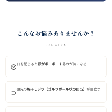
こんなお悩みありませんか？
FOR WHOM
口を閉じると
顎がボコボコする
のが気になる
😣
顎先の
梅干しジワ（ゴルフボール状の凹凸）
が目立つ
🍊