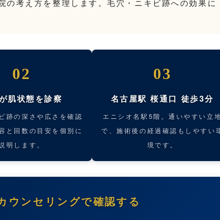
院の考え方を整理します。毛穴・ニキビ跡への効果に
02
03
が肌状態を診察
名古屋駅 桜通口 徒歩3分
ビ跡の深さや広さを確認
エニシオ名駅5階。通いやすい立
容と回数の目安を個別に
で、施術後の経過確認もしやすい
説明します。
境です。
カウンセリングで確認する