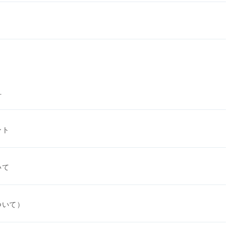
方
ント
いて
ついて）