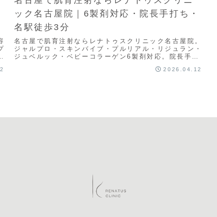
ック名古屋院｜6製剤対応・院長手打ち・
名駅徒歩3分
容
名古屋で肌育注射ならレナトゥスクリニック名古屋院。
プ
ジャルプロ・スキンバイブ・プルリアル・リジュラン・
ク
ジュベルック・ベビーコラーゲン6製剤対応。院長手打
3
ち・原液使用・都度払い。JR名古屋駅徒歩3分。無料カ
12
2026.04.12
ウンセリング受付中。