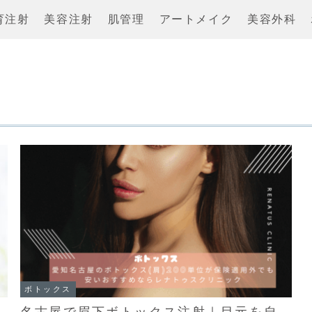
育注射
美容注射
肌管理
アートメイク
美容外科
ボトックス
名古屋で眉下ボトックス注射｜目元を自