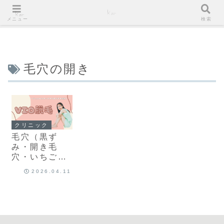
メニュー
検索
毛穴の開き
クリニック
毛穴（黒ず
み・開き毛
穴・いちご
鼻）の美容医
2026.04.11
療｜名古屋で
安いおすすめ
美容皮膚科な
らレナトゥス
クリニック名